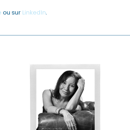
e
ou sur
LinkedIn
.