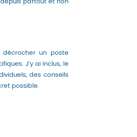
 depuis partout et non
à décrocher un poste
iques. J’y ai inclus, le
viduels, des conseils
ret possible.