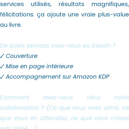
services utilisés, résultats magnifiques,
félicitations. ça ajoute une vraie plus-value
au livre.
De quels services avez-vous eu besoin ?
🗸
Couverture
🗸
Mise en page intérieure
🗸
Accompagnement sur Amazon KDP
Comment avez-vous vécu notre
collaboration ? (Ce que vous avez aimé, ce
que vous en attendiez, ce que vous n’avez
pas aimé, …)